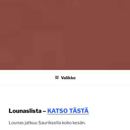
SAURAHUONE
Cafe Saurahuone on tunnelmallinen kahvila ja viinibaari
Pohjolanaukiolla
Valikko
Lounaslista –
KATSO TÄSTÄ
Lounas jatkuu Sauriksella koko kesän.