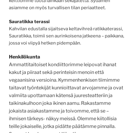
keittiömme tuota lainkaan sekajätettä. Sydämen
asiamme on myös turvallisen tilan periaatteet.
Sauratikka terassi
Kahvilan edustalla sijaitseva keltavihreä ratikkaterassi,
Sauratikka, toimii sen aurinkoisena jatkeena – paikkana,
jossa voi viipyä hetken pidempään.
Henkilökunta
Ammattitaitoiset kondiittorimme leipovat ihanat
kakut ja piiraat sekä perinteisin menoin että
vegaanisina versioina. Kymmenhenkisen tiimimme
taitavat työntekijät kunnioittavat arvojamme ja ovat
valmiita upottamaan kätensä juuresteatteriin ja
taikinakulhoon joka ikinen aamu. Rakastamme
jokaista asiakastamme ja toivomme, että se –
ihmisen tärkeys- näkyy meissä. Olemme kiitollisia
teille jokaiselle, jotka pidätte päätämme pinnalla.