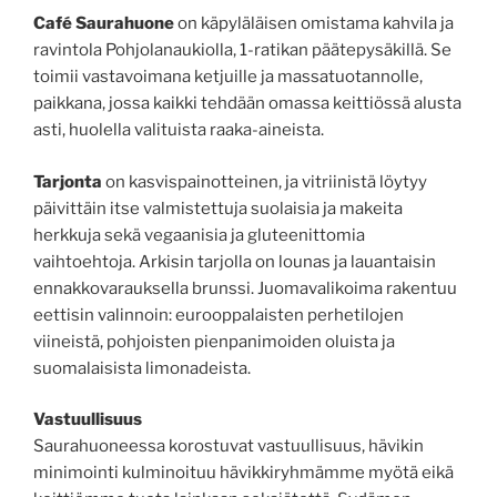
Café Saurahuone
on käpyläläisen omistama kahvila ja
ravintola Pohjolanaukiolla, 1-ratikan päätepysäkillä. Se
toimii vastavoimana ketjuille ja massatuotannolle,
paikkana, jossa kaikki tehdään omassa keittiössä alusta
asti, huolella valituista raaka-aineista.
Tarjonta
on kasvispainotteinen, ja vitriinistä löytyy
päivittäin itse valmistettuja suolaisia ja makeita
herkkuja sekä vegaanisia ja gluteenittomia
vaihtoehtoja. Arkisin tarjolla on lounas ja lauantaisin
ennakkovarauksella brunssi. Juomavalikoima rakentuu
eettisin valinnoin: eurooppalaisten perhetilojen
viineistä, pohjoisten pienpanimoiden oluista ja
suomalaisista limonadeista.
Vastuullisuus
Saurahuoneessa korostuvat vastuullisuus, hävikin
minimointi kulminoituu hävikkiryhmämme myötä eikä